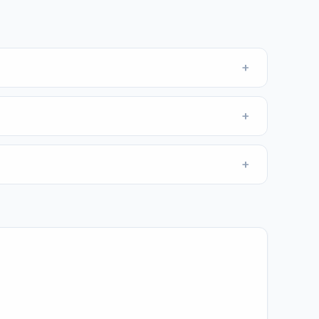
+
+
+