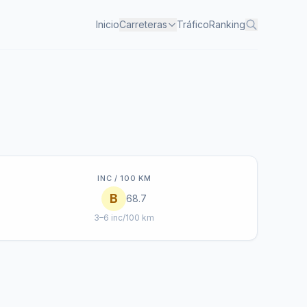
Inicio
Carreteras
Tráfico
Ranking
INC / 100 KM
B
68.7
3–6 inc/100 km