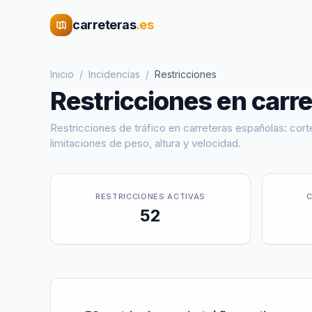
carreteras
.es
Inicio
/
Incidencias
/
Restricciones
Restricciones
en carre
Restricciones de tráfico en carreteras españolas: corte
limitaciones de peso, altura y velocidad.
RESTRICCIONES
ACTIVAS
52