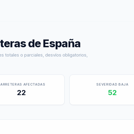
teras de España
s totales o parciales, desvíos obligatorios,
CARRETERAS AFECTADAS
SEVERIDAD
BAJA
22
52