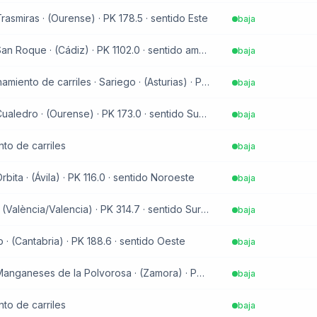
rasmiras · (Ourense) · PK 178.5 · sentido Este
baja
Daño en infraestructura · San Roque · (Cádiz) · PK 1102.0 · sentido ambos sentidos
baja
Vehículo en la vía · Estrechamiento de carriles · Sariego · (Asturias) · PK 8.5 · sentido Suroeste
baja
Daño en infraestructura · Cualedro · (Ourense) · PK 173.0 · sentido Sureste
baja
to de carriles
baja
rbita · (Ávila) · PK 116.0 · sentido Noroeste
baja
Obras en calzada · Buñol · (València/Valencia) · PK 314.7 · sentido Sureste
baja
· (Cantabria) · PK 188.6 · sentido Oeste
baja
Daño en infraestructura · Manganeses de la Polvorosa · (Zamora) · PK 8.0 · sentido Este
baja
to de carriles
baja