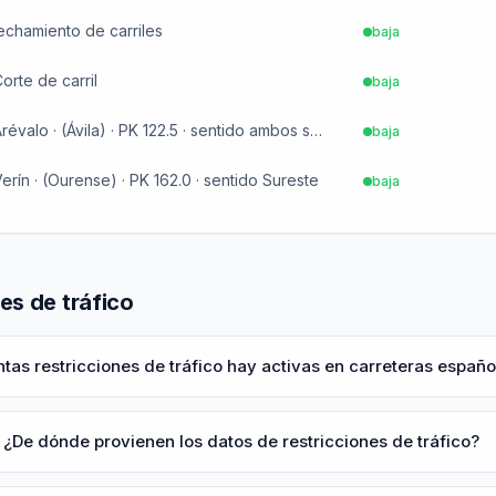
rechamiento de carriles
baja
orte de carril
baja
Daño en infraestructura · Arévalo · (Ávila) · PK 122.5 · sentido ambos sentidos
baja
erín · (Ourense) · PK 162.0 · sentido Sureste
baja
es de tráfico
tas restricciones de tráfico hay activas en carreteras españo
¿De dónde provienen los datos de restricciones de tráfico?