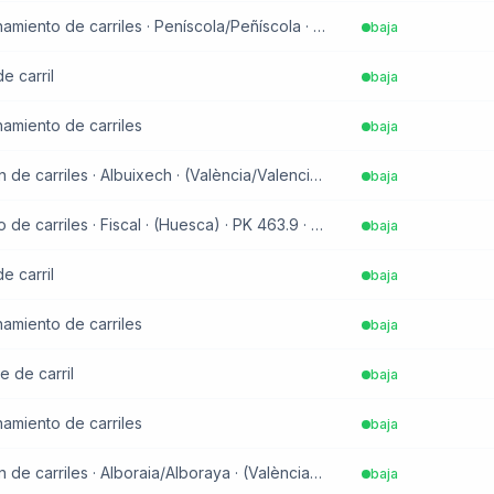
Vehículo en la vía · Estrechamiento de carriles · Peníscola/Peñíscola · (Castelló/Castellón) · PK 365.3 · sentido Norte
baja
e carril
baja
chamiento de carriles
baja
Gestión de vía · Restricción de carriles · Albuixech · (València/Valencia) · PK 10.1 · sentido Suroeste
baja
Accidente · Estrechamiento de carriles · Fiscal · (Huesca) · PK 463.9 · sentido Sureste
baja
e carril
baja
chamiento de carriles
baja
e de carril
baja
chamiento de carriles
baja
Gestión de vía · Restricción de carriles · Alboraia/Alboraya · (València/Valencia) · PK 16.7 · sentido Suroeste
baja