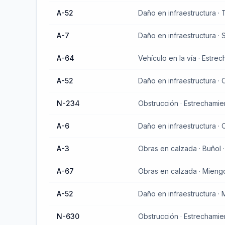
A-52
Daño en infraestructura · T
A-7
A-64
A-52
N-234
Obstrucción · Estrechamien
A-6
Daño en infraestructura · O
A-3
A-67
Obras en calzada · Miengo 
A-52
N-630
Obstrucción · Estrechamien