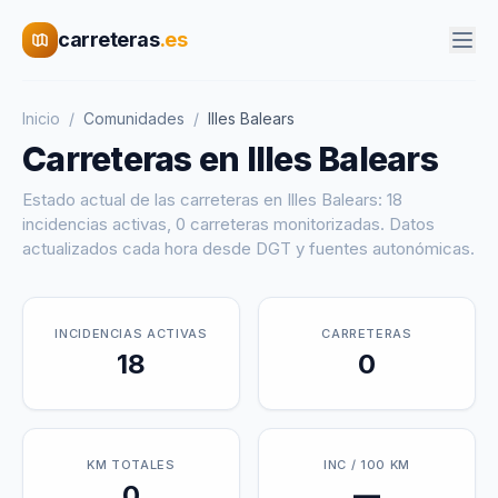
carreteras
.es
Inicio
/
Comunidades
/
Illes Balears
Carreteras en
Illes Balears
Estado actual de las carreteras en
Illes Balears
:
18
incidencias activas,
0
carreteras monitorizadas. Datos
actualizados cada hora desde DGT y fuentes autonómicas.
INCIDENCIAS ACTIVAS
CARRETERAS
18
0
KM TOTALES
INC / 100 KM
0
—