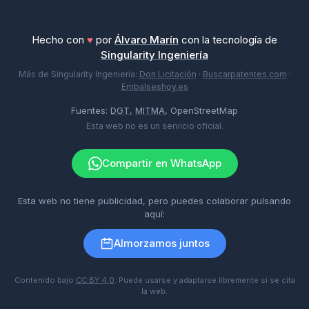
Hecho con
♥
por
Álvaro Marín
con la tecnología de
Singularity Ingeniería
Más de Singularity Ingeniería:
Don Licitación
·
Buscarpatentes.com
·
Embalseshoy.es
Fuentes:
DGT
,
MITMA
, OpenStreetMap
Esta web no es un servicio oficial.
Compartir en WhatsApp
Esta web no tiene publicidad, pero puedes colaborar pulsando
aquí:
Almorzamos juntos
Contenido bajo
CC BY 4.0
. Puede usarse y adaptarse libremente si se cita
la web.