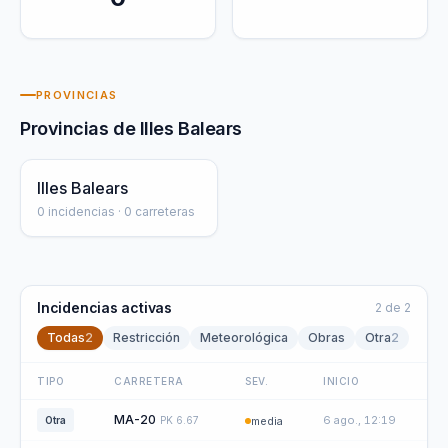
PROVINCIAS
Provincias de
Illes Balears
Illes Balears
0
incidencias ·
0
carreteras
Incidencias activas
2
de
2
Todas
2
Restricción
Meteorológica
Obras
Otra
2
TIPO
CARRETERA
SEV.
INICIO
MA-20
6 ago., 12:19
Otra
PK
6.67
media