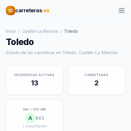
carreteras
.es
Inicio
/
Castilla-La Mancha
/
Toledo
Toledo
Estado de las carreteras en
Toledo
,
Castilla-La Mancha
INCIDENCIAS ACTIVAS
CARRETERAS
13
2
INC / 100 KM
A
84.5
< 3 inc/100 km