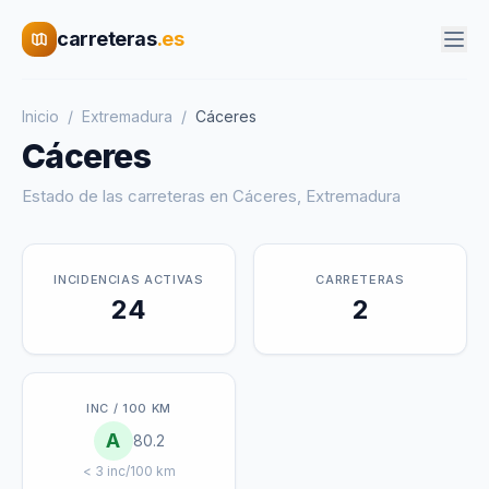
carreteras
.es
Inicio
/
Extremadura
/
Cáceres
Cáceres
Estado de las carreteras en
Cáceres
,
Extremadura
INCIDENCIAS ACTIVAS
CARRETERAS
24
2
INC / 100 KM
A
80.2
< 3 inc/100 km