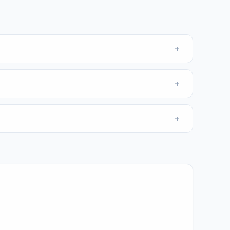
+
+
+