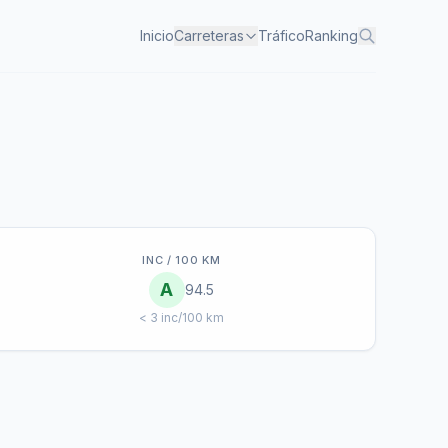
Inicio
Carreteras
Tráfico
Ranking
INC / 100 KM
A
94.5
< 3 inc/100 km