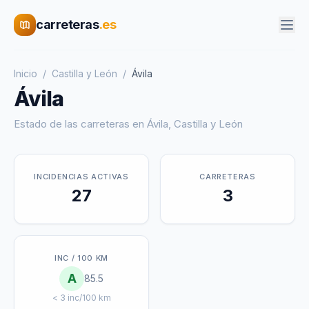
carreteras
.es
Inicio
/
Castilla y León
/
Ávila
Ávila
Estado de las carreteras en
Ávila
,
Castilla y León
INCIDENCIAS ACTIVAS
CARRETERAS
27
3
INC / 100 KM
A
85.5
< 3 inc/100 km