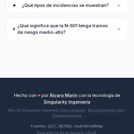
+
¿Qué tipos de incidencias se muestran?
¿Qué significa que la N-601 tenga tramos
+
de riesgo medio-alto?
Hecho con
♥
por
Álvaro Marín
con la tecnología de
Singularity Ingeniería
Más de Singularity Ingeniería:
Don Licitación
·
Buscarpatentes.com
·
Embalseshoy.es
Fuentes:
DGT
,
MITMA
, OpenStreetMap
Esta web no es un servicio oficial.