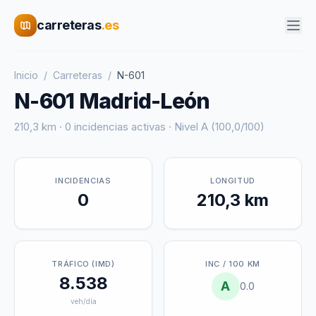
carreteras
.es
Inicio
/
Carreteras
/
N-601
N-601 Madrid-León
210,3 km · 0 incidencias activas · Nivel A (100,0/100)
INCIDENCIAS
LONGITUD
0
210,3 km
TRÁFICO (IMD)
INC / 100 KM
8.538
A
0.0
veh/día