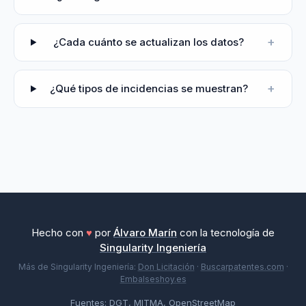
+
¿Cada cuánto se actualizan los datos?
+
¿Qué tipos de incidencias se muestran?
Hecho con
♥
por
Álvaro Marín
con la tecnología de
Singularity Ingeniería
Más de Singularity Ingeniería:
Don Licitación
·
Buscarpatentes.com
·
Embalseshoy.es
Fuentes:
DGT
,
MITMA
, OpenStreetMap