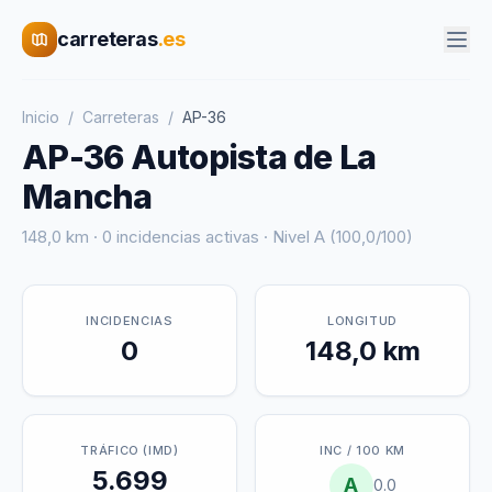
carreteras
.es
Inicio
/
Carreteras
/
AP-36
AP-36 Autopista de La
Mancha
148,0 km · 0 incidencias activas · Nivel A (100,0/100)
INCIDENCIAS
LONGITUD
0
148,0 km
TRÁFICO (IMD)
INC / 100 KM
5.699
A
0.0