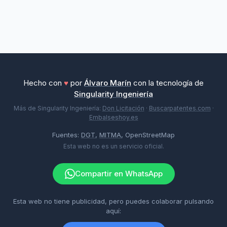
Hecho con
♥
por
Álvaro Marín
con la tecnología de
Singularity Ingeniería
Más de Singularity Ingeniería:
Don Licitación
·
Buscarpatentes.com
·
Embalseshoy.es
Fuentes:
DGT
,
MITMA
, OpenStreetMap
Esta web no es un servicio oficial.
Compartir en WhatsApp
Esta web no tiene publicidad, pero puedes colaborar pulsando
aquí: