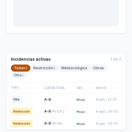
Incidencias activas
3
de
3
Todas
3
Restricción
2
Meteorológica
Obras
Otra
1
TIPO
CARRETERA
SEV.
INICIO
A-8
8 ago., 11:51
Otra
baja
A-8
8 ago., 09:00
Restricción
PK
139.2
baja
A-8
8 ago., 09:00
Restricción
PK
169
baja