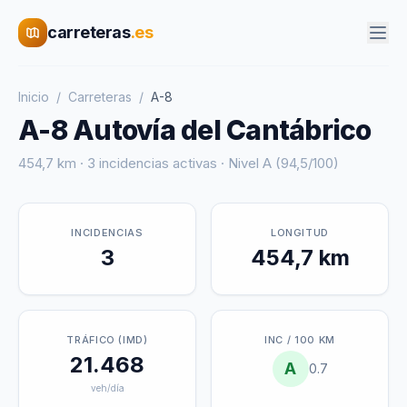
carreteras
.es
Inicio
/
Carreteras
/
A-8
A-8 Autovía del Cantábrico
454,7 km · 3 incidencias activas · Nivel A (94,5/100)
INCIDENCIAS
LONGITUD
3
454,7 km
TRÁFICO (IMD)
INC / 100 KM
21.468
A
0.7
veh/día