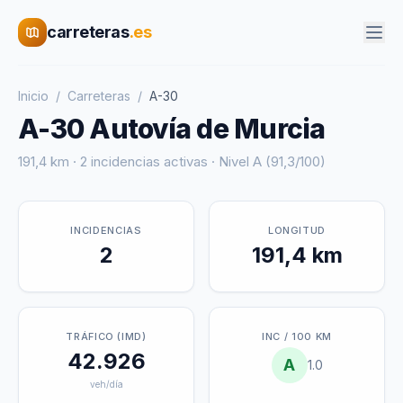
carreteras
.es
Inicio
/
Carreteras
/
A-30
A-30 Autovía de Murcia
191,4 km · 2 incidencias activas · Nivel A (91,3/100)
INCIDENCIAS
LONGITUD
2
191,4 km
TRÁFICO (IMD)
INC / 100 KM
42.926
A
1.0
veh/día