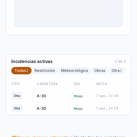
Incidencias activas
2
de
2
Todas
2
Restricción
Meteorológica
Obras
Otra
2
TIPO
CARRETERA
SEV.
INICIO
A-30
7 ago., 14:46
Otra
baja
A-30
7 ago., 14:19
Otra
baja