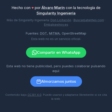
Hecho con
♥
por
Álvaro Marín
con la tecnología de
Singularity Ingeniería
Más de Singularity Ingeniería:
Don Licitación
·
Buscarpatentes.com
·
Embalseshoy.es
Fuentes:
DGT
,
MITMA
, OpenStreetMap
Esta web no es un servicio oficial.
Compartir en WhatsApp
Esta web no tiene publicidad, pero puedes colaborar pulsando
aquí:
Almorzamos juntos
Contenido bajo
CC BY 4.0
. Puede usarse y adaptarse libremente si se cita
la web.